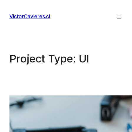
Skip
to
VictorCavieres.cl
content
Project Type:
UI