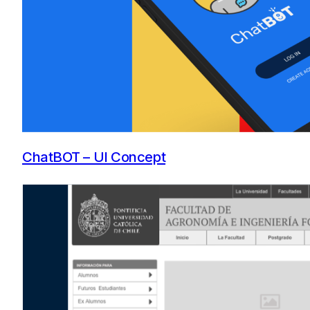
ChatBOT – UI Concept