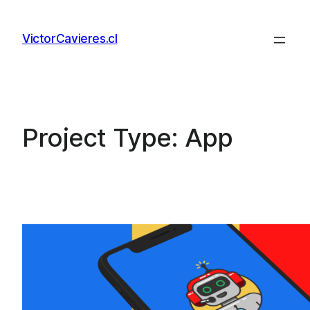
Skip
to
VictorCavieres.cl
content
Project Type:
App